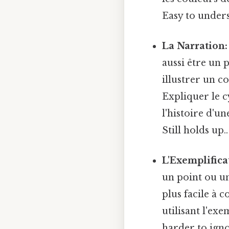
Easy to unders
La Narration:
aussi être un 
illustrer un 
Expliquer le c
l'histoire d'u
Still holds up..
L'Exemplifica
un point ou un
plus facile à 
utilisant l'e
harder to igno