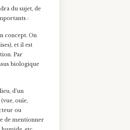
dra du sujet, de
importants :
un concept. On
ses), et il est
tion. Par
ssus biologique
lieu, d'un
(vue, ouïe,
cteur ou
que de mentionner
e humide, etc