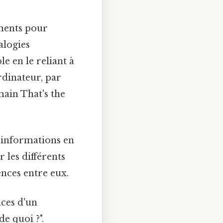
ments pour
alogies
 en le reliant à
rdinateur, par
ain That's the
s informations en
 les différents
ences entre eux.
nces d'un
e quoi ?".