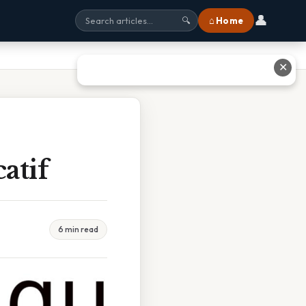
👤
⌂ Home
🔍
✕
atif
6 min read