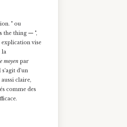
ion. " ou
 the thing — ",
 explication vise
 la
le moyen
par
 s'agit d'un
aussi claire,
édés comme des
ficace.