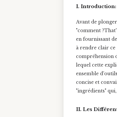
I. Introduction
Avant de plonger d
"comment ?That's 
en fournissant de
à rendre clair ce 
compréhension d'
lequel cette expl
ensemble d'outils 
concise et conva
"ingrédients" qui
II. Les Différe