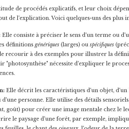
titude de procédés explicatifs, et leur choix dépen
 but de l'explication. Voici quelques-uns des plus 
:
Elle consiste à préciser le sens d'un terme ou d'
es définitions
génériques
(larges) ou
spécifiques
(préci
de recourir à des exemples pour illustrer la défini
ir "photosynthèse" nécessite d'expliquer le proce
ences.
n:
Elle décrit les caractéristiques d'un objet, d'un 
d'une personne. Elle utilise des détails sensoriels 
t, goût) pour créer une image mentale chez le le
crire le paysage d'une forêt, par exemple, impli
s feuilles, le chant des oiseaux, l'odeur de la terr