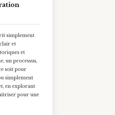
ration
crit simplement
lair et
toriques et
e, un processus,
ce soit pour
, ou simplement
t, en explorant
aîtriser pour une