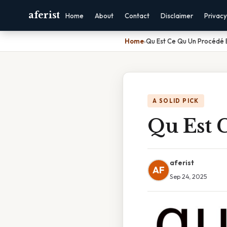
aferist
Home
About
Contact
Disclaimer
Privacy
Home
›
Qu Est Ce Qu Un Procédé E
A SOLID PICK
Qu Est 
aferist
AF
Sep 24, 2025